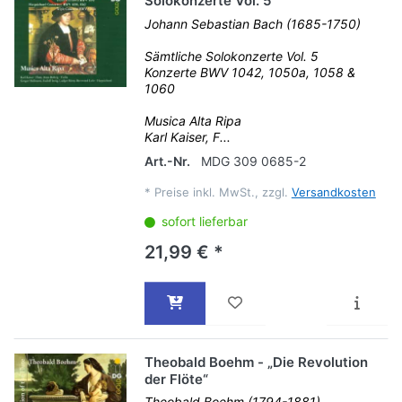
Solokonzerte Vol. 5
Johann Sebastian Bach (1685-1750)
Sämtliche Solokonzerte Vol. 5
Konzerte BWV 1042, 1050a, 1058 &
1060
Musica Alta Ripa
Karl Kaiser, F...
Art.-Nr.
MDG 309 0685-2
*
Preise inkl. MwSt., zzgl.
Versandkosten
sofort lieferbar
21,99 € *
Theobald Boehm - „Die Revolution
der Flöte“
Theobald Boehm (1794-1881)