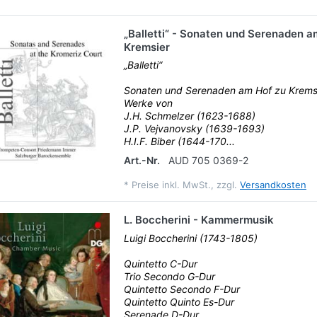
„Balletti“ - Sonaten und Serenaden a
Kremsier
„Balletti“
Sonaten und Serenaden am Hof zu Krems
Werke von
J.H. Schmelzer (1623-1688)
J.P. Vejvanovsky (1639-1693)
H.I.F. Biber (1644-170...
Art.-Nr.
AUD 705 0369-2
*
Preise inkl. MwSt., zzgl.
Versandkosten
L. Boccherini - Kammermusik
Luigi Boccherini (1743-1805)
Quintetto C-Dur
Trio Secondo G-Dur
Quintetto Secondo F-Dur
Quintetto Quinto Es-Dur
Serenade D-Dur