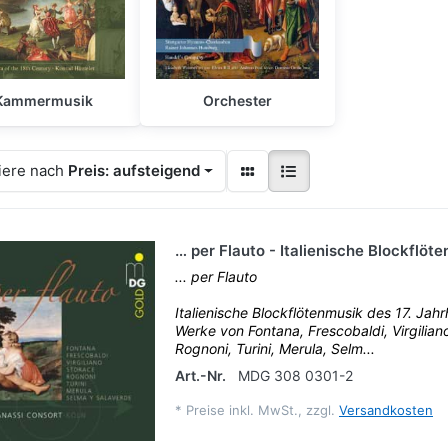
Kammermusik
Orchester
iere nach
Preis: aufsteigend
… per Flauto - Italienische Blockflöt
... per Flauto
Italienische Blockflötenmusik des 17. Jah
Werke von Fontana, Frescobaldi, Virgilian
Rognoni, Turini, Merula, Selm...
Art.-Nr.
MDG 308 0301-2
*
Preise inkl. MwSt., zzgl.
Versandkosten