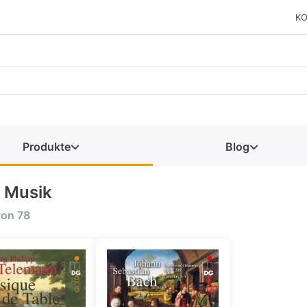
KO
Produkte
Blog
e Musik
von
78