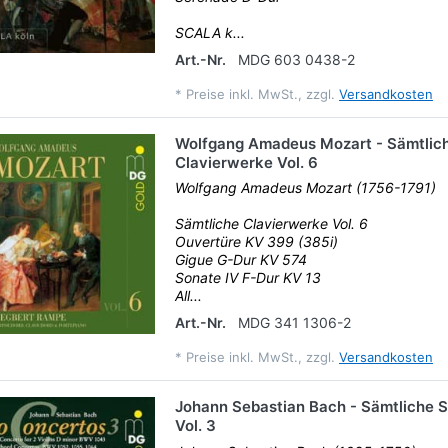
SCALA k...
Art.-Nr.
MDG 603 0438-2
*
Preise inkl. MwSt., zzgl.
Versandkosten
Wolfgang Amadeus Mozart - Sämtlic
Clavierwerke Vol. 6
Wolfgang Amadeus Mozart (1756-1791)
Sämtliche Clavierwerke Vol. 6
Ouvertüre KV 399 (385i)
Gigue G-Dur KV 574
Sonate IV F-Dur KV 13
All...
Art.-Nr.
MDG 341 1306-2
*
Preise inkl. MwSt., zzgl.
Versandkosten
Johann Sebastian Bach - Sämtliche 
Vol. 3