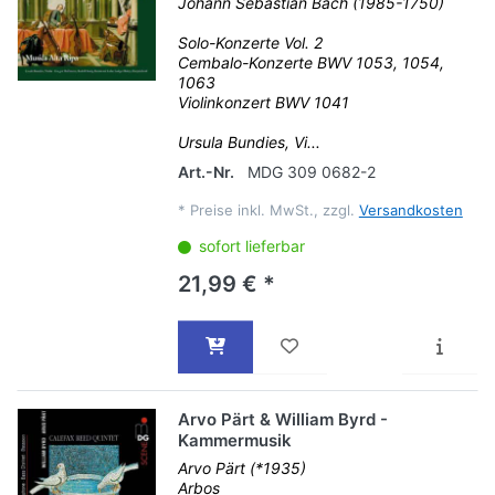
Johann Sebastian Bach (1985-1750)
Solo-Konzerte Vol. 2
Cembalo-Konzerte BWV 1053, 1054,
1063
Violinkonzert BWV 1041
Ursula Bundies, Vi...
Art.-Nr.
MDG 309 0682-2
*
Preise inkl. MwSt., zzgl.
Versandkosten
sofort lieferbar
21,99 € *
Arvo Pärt & William Byrd -
Kammermusik
Arvo Pärt (*1935)
Arbos