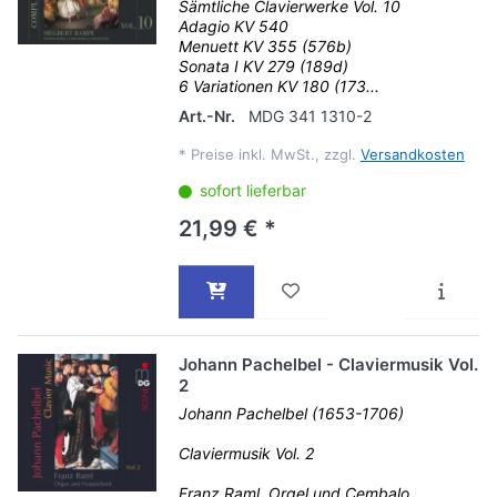
Sämtliche Clavierwerke Vol. 10
Adagio KV 540
Menuett KV 355 (576b)
Sonata I KV 279 (189d)
6 Variationen KV 180 (173...
Art.-Nr.
MDG 341 1310-2
*
Preise inkl. MwSt., zzgl.
Versandkosten
sofort lieferbar
21,99 € *
Johann Pachelbel - Claviermusik Vol.
2
Johann Pachelbel (1653-1706)
Claviermusik Vol. 2
Franz Raml, Orgel und Cembalo