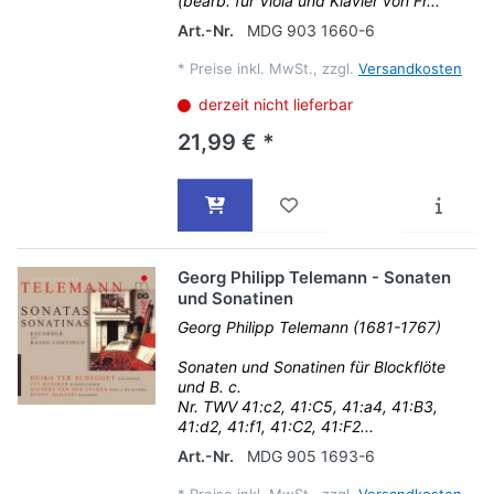
(bearb. für Viola und Klavier von Fr...
Art.-Nr.
MDG 903 1660-6
*
Preise inkl. MwSt., zzgl.
Versandkosten
derzeit nicht lieferbar
21,99 € *
Georg Philipp Telemann - Sonaten
und Sonatinen
Georg Philipp Telemann (1681-1767)
Sonaten und Sonatinen für Blockflöte
und B. c.
Nr. TWV 41:c2, 41:C5, 41:a4, 41:B3,
41:d2, 41:f1, 41:C2, 41:F2...
Art.-Nr.
MDG 905 1693-6
*
Preise inkl. MwSt., zzgl.
Versandkosten