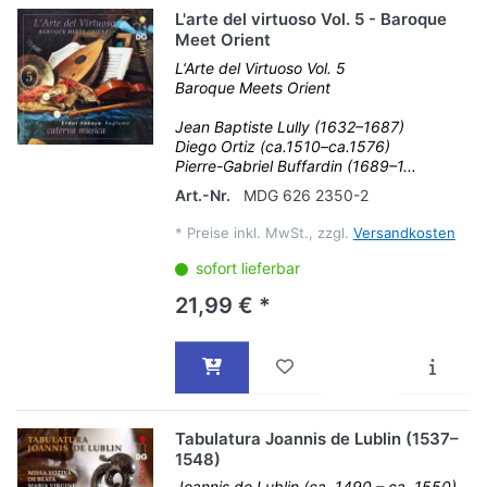
L'arte del virtuoso Vol. 5 - Baroque
Meet Orient
L‘Arte del Virtuoso Vol. 5
Baroque Meets Orient
Jean Baptiste Lully (1632–1687)
Diego Ortiz (ca.1510–ca.1576)
Pierre-Gabriel Buffardin (1689–1...
Art.-Nr.
MDG 626 2350-2
*
Preise inkl. MwSt., zzgl.
Versandkosten
sofort lieferbar
21,99 € *
Tabulatura Joannis de Lublin (1537–
1548)
Joannis de Lublin (ca. 1490 – ca. 1550)