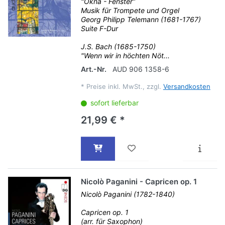
"Okna - Fenster“
Musik für Trompete und Orgel
Georg Philipp Telemann (1681-1767)
Suite F-Dur
J.S. Bach (1685-1750)
"Wenn wir in höchten Nöt...
Art.-Nr.
AUD 906 1358-6
*
Preise inkl. MwSt., zzgl.
Versandkosten
sofort lieferbar
21,99 € *
Nicolò Paganini - Capricen op. 1
Nicolò Paganini (1782-1840)
Capricen op. 1
(arr. für Saxophon)