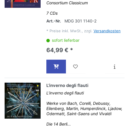
Consortium Classicum
7 CDs
Art.-Nr.
MDG 301 1140-2
*
Preise inkl. MwSt., zzgl.
Versandkosten
sofort lieferbar
64,99 € *
L‘inverno degli flauti
L‘inverno degli flauti
Werke von Bach, Corelli, Debussy,
Eilenberg, Martin, Humperdinck, Ljadow,
Odermatt, Saint-Saens und Vivaldi
Die 14 Berli...