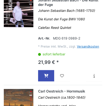
Johann Sebastian Bach - Die Kunst
der Fuge
Johann Sebastian Bach (1685-1750)
Die Kunst der Fuge BWV 1080
Calefax Reed Quintet
Art.-Nr.
MDG 619 0989-2
*
Preise inkl. MwSt., zzgl.
Versandkosten
sofort lieferbar
21,99 € *
Carl Oestreich - Hornmusik
Carl Oestreich (ca.1800-1840)
Hornquartette und -trios