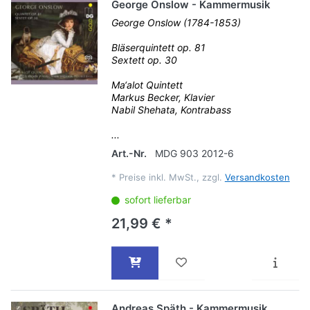
George Onslow - Kammermusik
George Onslow (1784-1853)
Bläserquintett op. 81
Sextett op. 30
Ma‘alot Quintett
Markus Becker, Klavier
Nabil Shehata, Kontrabass
...
Art.-Nr.
MDG 903 2012-6
*
Preise inkl. MwSt., zzgl.
Versandkosten
sofort lieferbar
21,99 € *
Andreas Späth - Kammermusik