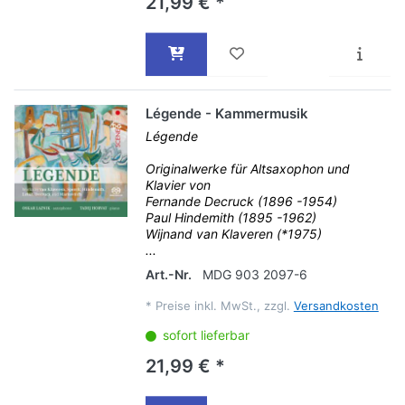
21,99 € *
Légende - Kammermusik
Légende
Originalwerke für Altsaxophon und
Klavier von
Fernande Decruck (1896 -1954)
Paul Hindemith (1895 -1962)
Wijnand van Klaveren (*1975)
...
Art.-Nr.
MDG 903 2097-6
*
Preise inkl. MwSt., zzgl.
Versandkosten
sofort lieferbar
21,99 € *