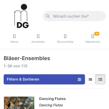
30
Menü
Anmelden
Wunschliste
Warenkorb
Bläser-Ensembles
1-36
von
115
Filtern & Sortieren
Dancing Flutes
Dancing Flutes