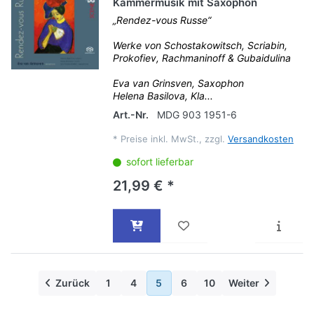
Kammermusik mit Saxophon
„Rendez-vous Russe“
Werke von Schostakowitsch, Scriabin,
Prokofiev, Rachmaninoff & Gubaidulina
Eva van Grinsven, Saxophon
Helena Basilova, Kla...
Art.-Nr.
MDG 903 1951-6
*
Preise inkl. MwSt., zzgl.
Versandkosten
sofort lieferbar
21,99 € *
Zurück
1
4
5
6
10
Weiter