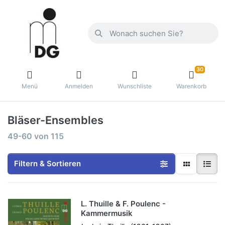
30
Menü
Anmelden
Wunschliste
Warenkorb
Bläser-Ensembles
49-60
von
115
Filtern & Sortieren
L. Thuille & F. Poulenc -
Kammermusik