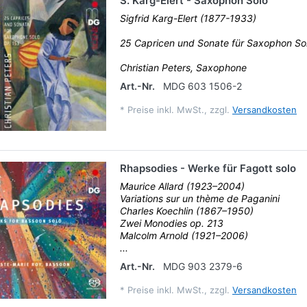
S. Karg-Elert - Saxophon Solo
Sigfrid Karg-Elert (1877-1933)
25 Capricen und Sonate für Saxophon So
Christian Peters, Saxophone
Art.-Nr.
MDG 603 1506-2
*
Preise inkl. MwSt., zzgl.
Versandkosten
Rhapsodies - Werke für Fagott solo
Maurice Allard (1923–2004)
Variations sur un thème de Paganini
Charles Koechlin (1867–1950)
Zwei Monodies op. 213
Malcolm Arnold (1921–2006)
...
Art.-Nr.
MDG 903 2379-6
*
Preise inkl. MwSt., zzgl.
Versandkosten