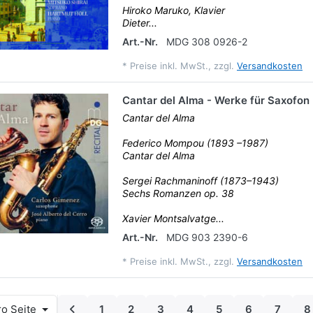
Hiroko Maruko, Klavier
Dieter...
Art.-Nr.
MDG 308 0926-2
*
Preise inkl. MwSt., zzgl.
Versandkosten
Cantar del Alma - Werke für Saxofon
Cantar del Alma
Federico Mompou (1893 –1987)
Cantar del Alma
Sergei Rachmaninoff (1873–1943)
Sechs Romanzen op. 38
Xavier Montsalvatge...
Art.-Nr.
MDG 903 2390-6
*
Preise inkl. MwSt., zzgl.
Versandkosten
o Seite
1
2
3
4
5
6
7
8