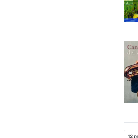
12
pr