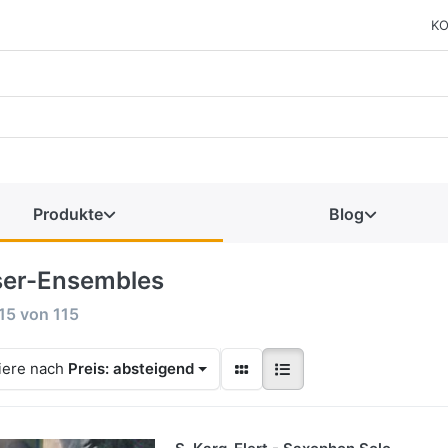
KO
Produkte
Blog
ser-Ensembles
15
von
115
iere nach
Preis: absteigend