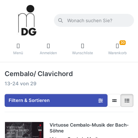
30
Menü
Anmelden
Wunschliste
Warenkorb
Cembalo/ Clavichord
13-24
von
29
Filtern & Sortieren
Virtuose Cembalo-Musik der Bach-
Söhne