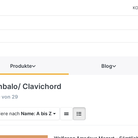
KO
Produkte
Blog
balo/ Clavichord
9
von
29
iere nach
Name: A bis Z