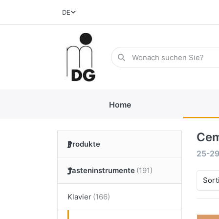
DE
Home
Cem
Produkte
25-2
Tasteninstrumente
Sort
Klavier