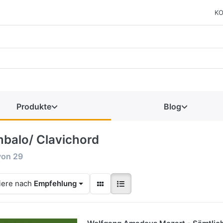
KO
Produkte
Blog
balo/ Clavichord
von
29
iere nach
Empfehlung