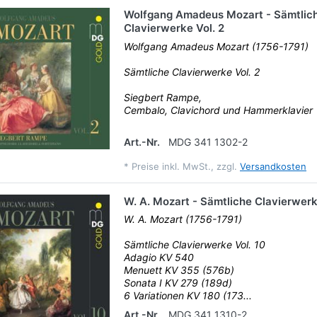
Wolfgang Amadeus Mozart - Sämtlic
Clavierwerke Vol. 2
Wolfgang Amadeus Mozart (1756-1791)
Sämtliche Clavierwerke Vol. 2
Siegbert Rampe,
Cembalo, Clavichord und Hammerklavier
Art.-Nr.
MDG 341 1302-2
*
Preise inkl. MwSt., zzgl.
Versandkosten
W. A. Mozart - Sämtliche Clavierwerk
W. A. Mozart (1756-1791)
Sämtliche Clavierwerke Vol. 10
Adagio KV 540
Menuett KV 355 (576b)
Sonata I KV 279 (189d)
6 Variationen KV 180 (173...
Art.-Nr.
MDG 341 1310-2