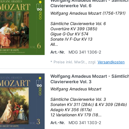
Wolfgang Amadeus Mozart - Sämtlic
Clavierwerke Vol. 6
Wolfgang Amadeus Mozart (1756-1791)
Sämtliche Clavierwerke Vol. 6
Ouvertüre KV 399 (385i)
Gigue G-Dur KV 574
Sonate IV F-Dur KV 13
All...
Art.-Nr.
MDG 341 1306-2
*
Preise inkl. MwSt., zzgl.
Versandkosten
Wolfgang Amadeus Mozart - Sämtlic
Clavierwerke Vol. 3
Wolfgang Amadeus Mozart
Sämtliche Clavierwerke Vol. 3
Sonaten KV 311 (284c) & KV 309 (284b)
Adagio KV 356 (617a)
12 Variationen KV 179 (18...
Art.-Nr.
MDG 341 1303-2