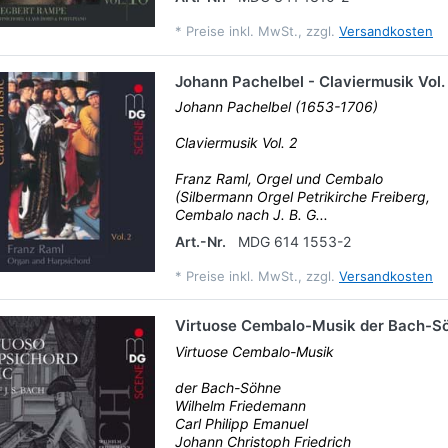
*
Preise inkl. MwSt., zzgl.
Versandkosten
Johann Pachelbel - Claviermusik Vol.
Johann Pachelbel (1653-1706)
Claviermusik Vol. 2
Franz Raml, Orgel und Cembalo
(Silbermann Orgel Petrikirche Freiberg,
Cembalo nach J. B. G...
Art.-Nr.
MDG 614 1553-2
*
Preise inkl. MwSt., zzgl.
Versandkosten
Virtuose Cembalo-Musik der Bach-S
Virtuose Cembalo-Musik
der Bach-Söhne
Wilhelm Friedemann
Carl Philipp Emanuel
Johann Christoph Friedrich