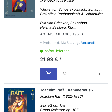
„Rendez-vous Russe“
Werke von Schostakowitsch, Scriabin,
Prokofiev, Rachmaninoff & Gubaidulina
Eva van Grinsven, Saxophon
Helena Basilova, Kla...
Art.-Nr.
MDG 903 1951-6
*
Preise inkl. MwSt., zzgl.
Versandkosten
sofort lieferbar
21,99 € *
Joachim Raff - Kammermusik
Joachim Raff (1822-1882)
Sextett op. 178
Grand Quintuor op. 107