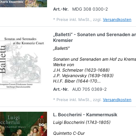
Art.-Nr.
MDG 308 0300-2
*
Preise inkl. MwSt., zzgl.
Versandkosten
„Balletti“ - Sonaten und Serenaden a
Kremsier
„Balletti“
Sonaten und Serenaden am Hof zu Krems
Werke von
J.H. Schmelzer (1623-1688)
J.P. Vejvanovsky (1639-1693)
H.I.F. Biber (1644-170...
Art.-Nr.
AUD 705 0369-2
*
Preise inkl. MwSt., zzgl.
Versandkosten
L. Boccherini - Kammermusik
Luigi Boccherini (1743-1805)
Quintetto C-Dur