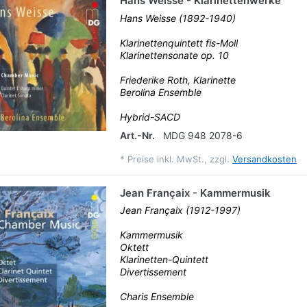
Hans Weisse - Klarinettenwerke
Hans Weisse (1892-1940)
Klarinettenquintett fis-Moll
Klarinettensonate op. 10
Friederike Roth, Klarinette
Berolina Ensemble
Hybrid-SACD
Art.-Nr.
MDG 948 2078-6
*
Preise inkl. MwSt., zzgl.
Versandkosten
Jean Françaix - Kammermusik
Jean Françaix (1912-1997)
Kammermusik
Oktett
Klarinetten-Quintett
Divertissement
Charis Ensemble