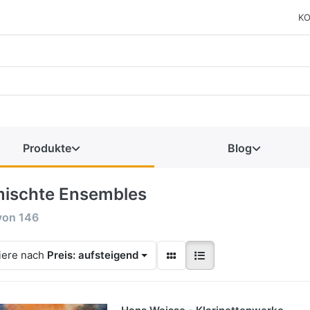
KO
Produkte
Blog
ischte Ensembles
von
146
iere nach
Preis: aufsteigend