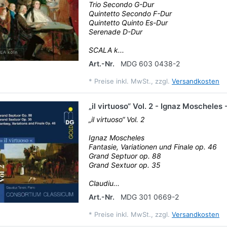
Trio Secondo G-Dur
Quintetto Secondo F-Dur
Quintetto Quinto Es-Dur
Serenade D-Dur
SCALA k...
Art.-Nr.
MDG 603 0438-2
*
Preise inkl. MwSt., zzgl.
Versandkosten
„il virtuoso“ Vol. 2 - Ignaz Moschele
„il virtuoso“ Vol. 2
Ignaz Moscheles
Fantasie, Variationen und Finale op. 46
Grand Septuor op. 88
Grand Sextuor op. 35
Claudiu...
Art.-Nr.
MDG 301 0669-2
*
Preise inkl. MwSt., zzgl.
Versandkosten