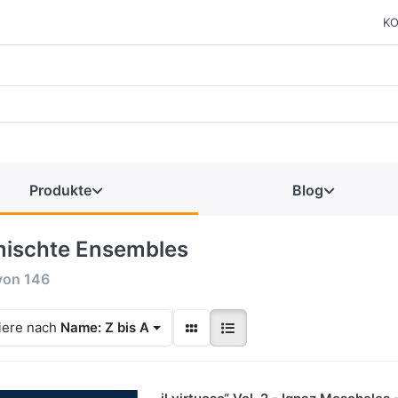
KO
Produkte
Blog
ischte Ensembles
von
146
iere nach
Name: Z bis A