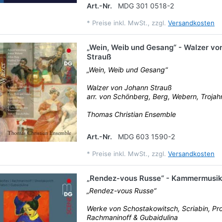
Art.-Nr.
MDG 301 0518-2
*
Preise inkl. MwSt., zzgl.
Versandkosten
„Wein, Weib und Gesang“ - Walzer vo
Strauß
„Wein, Weib und Gesang“
Walzer von Johann Strauß
arr. von Schönberg, Berg, Webern, Trojah
Thomas Christian Ensemble
Art.-Nr.
MDG 603 1590-2
*
Preise inkl. MwSt., zzgl.
Versandkosten
„Rendez-vous Russe“ - Kammermusik
„Rendez-vous Russe“
Werke von Schostakowitsch, Scriabin, Pro
Rachmaninoff & Gubaidulina