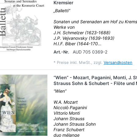
Kremsier
„Balletti“
Sonaten und Serenaden am Hof zu Krems
Werke von
J.H. Schmelzer (1623-1688)
J.P. Vejvanovsky (1639-1693)
H.I.F. Biber (1644-170...
Art.-Nr.
AUD 705 0369-2
*
Preise inkl. MwSt., zzgl.
Versandkosten
“Wien” - Mozart, Paganini, Monti, J. St
Strauss Sohn & Schubert - Flöte und
“Wien”
W.A. Mozart
Niccolò Paganini
Vittorio Monti
Johann Strauss
Johann Strauss Sohn
Franz Schubert
duo mélange