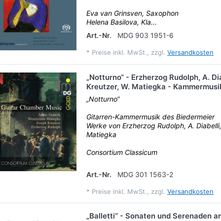
Eva van Grinsven, Saxophon
Helena Basilova, Kla...
Art.-Nr.
MDG 903 1951-6
*
Preise inkl. MwSt., zzgl.
Versandkosten
„Notturno“ - Erzherzog Rudolph, A. Diab
Kreutzer, W. Matiegka - Kammermusik
„Notturno“
Gitarren-Kammermusik des Biedermeier
Werke von Erzherzog Rudolph, A. Diabelli,
Matiegka
Consortium Classicum
Art.-Nr.
MDG 301 1563-2
*
Preise inkl. MwSt., zzgl.
Versandkosten
„Balletti“ - Sonaten und Serenaden a