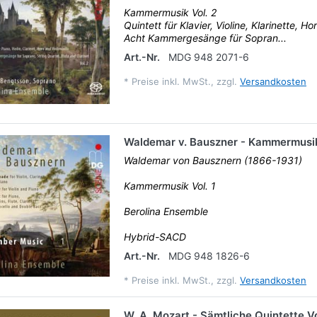
Kammermusik Vol. 2
Quintett für Klavier, Violine, Klarinette, H
Acht Kammergesänge für Sopran...
Art.-Nr.
MDG 948 2071-6
*
Preise inkl. MwSt., zzgl.
Versandkosten
Waldemar v. Bauszner - Kammermusik
Waldemar von Bausznern (1866-1931)
Kammermusik Vol. 1
Berolina Ensemble
Hybrid-SACD
Art.-Nr.
MDG 948 1826-6
*
Preise inkl. MwSt., zzgl.
Versandkosten
W. A. Mozart - Sämtliche Quintette Vo