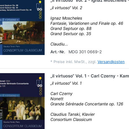
„il virtuoso“ Vol. 2 - Ignaz Moschele
„il virtuoso“ Vol. 2
Ignaz Moscheles
Fantasie, Variationen und Finale op. 46
Grand Septuor op. 88
Grand Sextuor op. 35
Claudiu...
Art.-Nr.
MDG 301 0669-2
*
Preise inkl. MwSt., zzgl.
Versandkosten
„il virtuoso“ Vol. 1 - Carl Czerny - K
„il virtuoso“ Vol. 1
Carl Czerny
Nonett
Grande Sérénade Concertante op. 126
Claudius Tanski, Klavier
Consortium Classicum