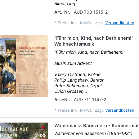
Almut Ung...
Art.-Nr.
AUD 703 1515-2
*
Preise inkl. MwSt., zzgl.
Versandkosten
“Führ mich, Kind, nach Bethlehem!” -
Weihnachtsmusik
“Führ mich, Kind, nach Bethlehem!”
Musik zum Advent
Valery Oistrach, Violine
Phillip Langshaw, Bariton
Peter Schumann, Orgel
Ulrich Grosser,...
Art.-Nr.
AUD 711 1147-2
*
Preise inkl. MwSt., zzgl.
Versandkosten
Waldemar v. Bausznern - Kammermusi
Waldemar von Bausznern (1866-1931)