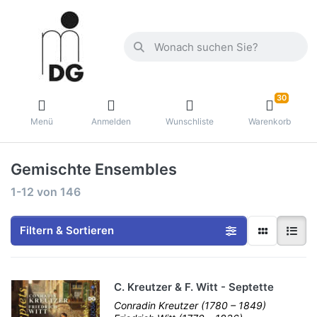
30
Menü
Anmelden
Wunschliste
Warenkorb
Gemischte Ensembles
1-12
von
146
Filtern & Sortieren
C. Kreutzer & F. Witt - Septette
Conradin Kreutzer (1780 – 1849)