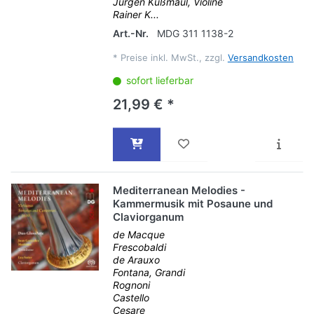
Jürgen Kußmaul, Violine
Rainer K...
Art.-Nr.
MDG 311 1138-2
*
Preise inkl. MwSt., zzgl.
Versandkosten
sofort lieferbar
21,99 € *
Mediterranean Melodies -
Kammermusik mit Posaune und
Claviorganum
de Macque
Frescobaldi
de Arauxo
Fontana, Grandi
Rognoni
Castello
Cesare