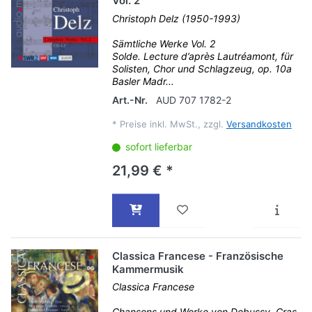
Vol. 2
Christoph Delz (1950-1993)
Sämtliche Werke Vol. 2
Solde. Lecture d’après Lautréamont, für
Solisten, Chor und Schlagzeug, op. 10a
Basler Madr...
Art.-Nr.
AUD 707 1782-2
*
Preise inkl. MwSt., zzgl.
Versandkosten
sofort lieferbar
21,99 € *
Classica Francese - Französische
Kammermusik
Classica Francese
Chansons und Werke von Debussy, Cras