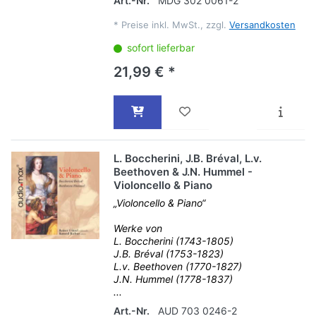
Art.-Nr.
MDG 302 0061-2
*
Preise inkl. MwSt., zzgl.
Versandkosten
sofort lieferbar
21,99 € *
L. Boccherini, J.B. Bréval, L.v.
Beethoven & J.N. Hummel -
Violoncello & Piano
„Violoncello & Piano“
Werke von
L. Boccherini (1743-1805)
J.B. Bréval (1753-1823)
L.v. Beethoven (1770-1827)
J.N. Hummel (1778-1837)
...
Art.-Nr.
AUD 703 0246-2