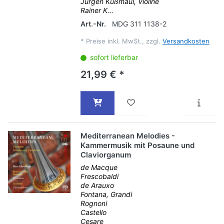
Jürgen Kußmaul, Violine
Rainer K...
Art.-Nr.
MDG 311 1138-2
*
Preise inkl. MwSt., zzgl.
Versandkosten
sofort lieferbar
21,99 € *
Mediterranean Melodies -
Kammermusik mit Posaune und
Claviorganum
de Macque
Frescobaldi
de Arauxo
Fontana, Grandi
Rognoni
Castello
Cesare