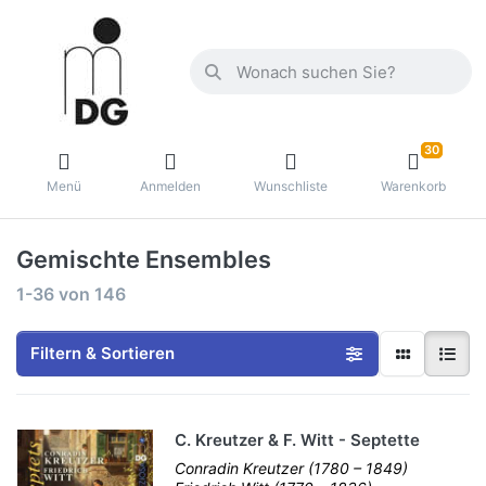
30
Menü
Anmelden
Wunschliste
Warenkorb
Gemischte Ensembles
1-36
von
146
Filtern & Sortieren
C. Kreutzer & F. Witt - Septette
Conradin Kreutzer (1780 – 1849)