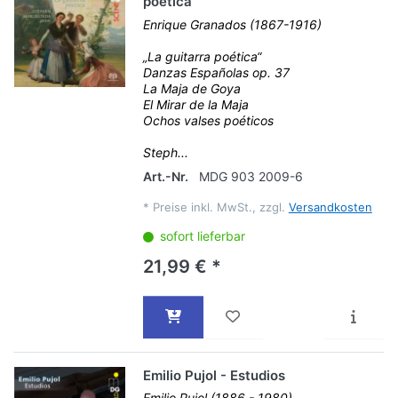
poética
Enrique Granados (1867-1916)
„La guitarra poética“
Danzas Españolas op. 37
La Maja de Goya
El Mirar de la Maja
Ochos valses poéticos
Steph...
Art.-Nr.
MDG 903 2009-6
*
Preise inkl. MwSt., zzgl.
Versandkosten
sofort lieferbar
21,99 € *
Emilio Pujol - Estudios
Emilio Pujol (1886 - 1980)