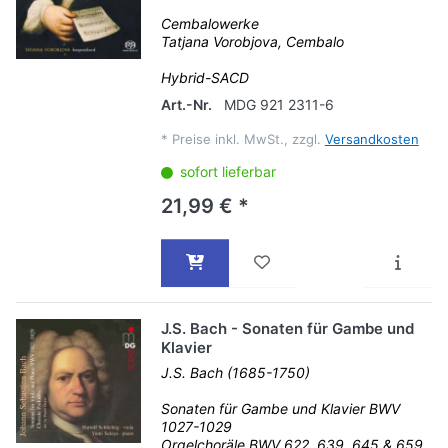
Cembalowerke
Tatjana Vorobjova, Cembalo
Hybrid-SACD
Art.-Nr.
MDG 921 2311-6
*
Preise inkl. MwSt., zzgl.
Versandkosten
sofort lieferbar
21,99 € *
J.S. Bach - Sonaten für Gambe und
Klavier
J.S. Bach (1685-1750)
Sonaten für Gambe und Klavier BWV
1027-1029
Orgelchoräle BWV 622, 639, 645 & 659