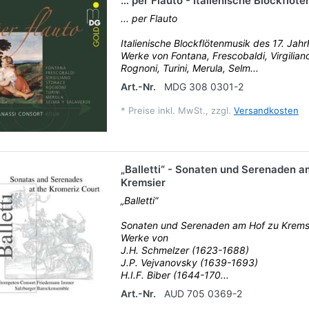
… per Flauto - Italienische Blockflöt
... per Flauto
Italienische Blockflötenmusik des 17. Jah
Werke von Fontana, Frescobaldi, Virgilian
Rognoni, Turini, Merula, Selm...
Art.-Nr.
MDG 308 0301-2
*
Preise inkl. MwSt., zzgl.
Versandkosten
„Balletti“ - Sonaten und Serenaden a
Kremsier
„Balletti“
Sonaten und Serenaden am Hof zu Krems
Werke von
J.H. Schmelzer (1623-1688)
J.P. Vejvanovsky (1639-1693)
H.I.F. Biber (1644-170...
Art.-Nr.
AUD 705 0369-2