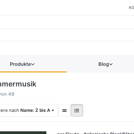
KO
Produkte
Blog
mermusik
von
48
iere nach
Name: Z bis A