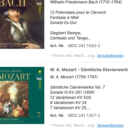
Wilhelm Friedemann Bach (1710-1784)
12 Polonoises pour le Clavecin
Fantasia d-Moll
Sonate Es-Dur
Siegbert Rampe,
Cembalo und Tange...
Art.-Nr.
MDG 341 1592-2
*
Preise inkl. MwSt., zzgl.
Versandkosten
W. A. Mozart - Sämtliche Klavierwerk
W. A. Mozart (1756-1791)
Sämtliche Clavierwerke Vol. 7
Sonate III KV 281 (189f)
12 Variationen KV 500
8 Variationen KV 24
7 Variationen KV 25,...
Art.-Nr.
MDG 341 1307-2
*
Preise inkl. MwSt., zzgl.
Versandkosten