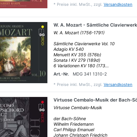
*
Preise inkl. MwSt., zzgl.
Versandkosten
W. A. Mozart - Sämtliche Clavierwerk
W. A. Mozart (1756-1791)
Sämtliche Clavierwerke Vol. 10
Adagio KV 540
Menuett KV 355 (576b)
Sonata I KV 279 (189d)
6 Variationen KV 180 (173...
Art.-Nr.
MDG 341 1310-2
*
Preise inkl. MwSt., zzgl.
Versandkosten
Virtuose Cembalo-Musik der Bach-S
Virtuose Cembalo-Musik
der Bach-Söhne
Wilhelm Friedemann
Carl Philipp Emanuel
Johann Christoph Friedrich