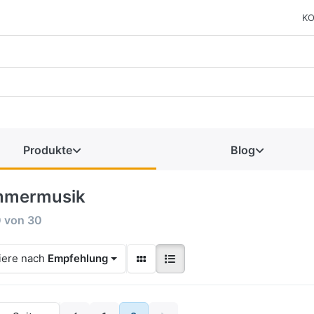
KO
Produkte
Blog
mermusik
0
von
30
iere nach
Empfehlung