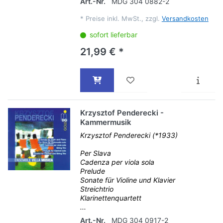
Art.-Nr.
MDG 304 0882-2
*
Preise inkl. MwSt., zzgl.
Versandkosten
sofort lieferbar
21,99 € *
Krzysztof Penderecki -
Kammermusik
Krzysztof Penderecki (*1933)
Per Slava
Cadenza per viola sola
Prelude
Sonate für Violine und Klavier
Streichtrio
Klarinettenquartett
...
Art.-Nr.
MDG 304 0917-2