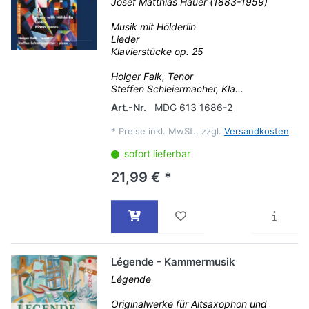
Josef Matthias Hauer (1883-1959)
Musik mit Hölderlin
Lieder
Klavierstücke op. 25
Holger Falk, Tenor
Steffen Schleiermacher, Kla...
Art.-Nr.
MDG 613 1686-2
*
Preise inkl. MwSt., zzgl.
Versandkosten
sofort lieferbar
21,99 € *
Légende - Kammermusik
Légende
Originalwerke für Altsaxophon und