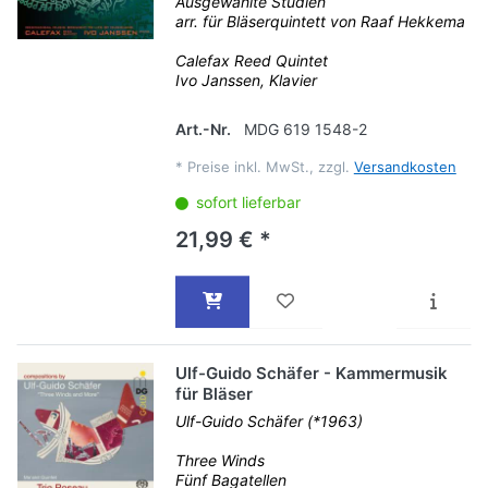
Ausgewählte Studien
arr. für Bläserquintett von Raaf Hekkema
Calefax Reed Quintet
Ivo Janssen, Klavier
Art.-Nr.
MDG 619 1548-2
*
Preise inkl. MwSt., zzgl.
Versandkosten
sofort lieferbar
21,99 € *
Ulf-Guido Schäfer - Kammermusik
für Bläser
Ulf-Guido Schäfer (*1963)
Three Winds
Fünf Bagatellen