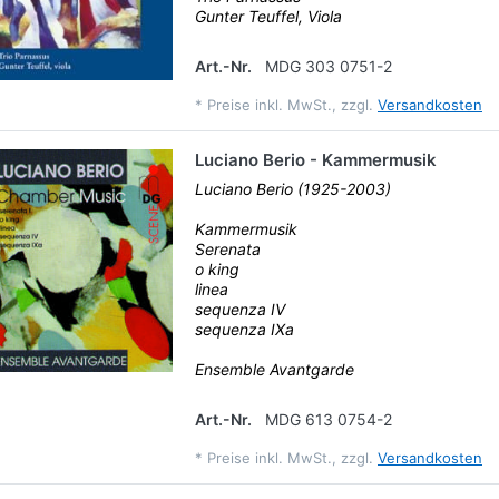
Gunter Teuffel, Viola
Art.-Nr.
MDG 303 0751-2
*
Preise inkl. MwSt., zzgl.
Versandkosten
Luciano Berio - Kammermusik
Luciano Berio (1925-2003)
Kammermusik
Serenata
o king
linea
sequenza IV
sequenza IXa
Ensemble Avantgarde
Art.-Nr.
MDG 613 0754-2
*
Preise inkl. MwSt., zzgl.
Versandkosten