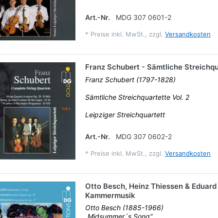
Art.-Nr.
MDG 307 0601-2
*
Preise inkl. MwSt., zzgl.
Versandkosten
Franz Schubert - Sämtliche Streichqu
Franz Schubert (1797-1828)
Sämtliche Streichquartette Vol. 2
Leipziger Streichquartett
Art.-Nr.
MDG 307 0602-2
*
Preise inkl. MwSt., zzgl.
Versandkosten
Otto Besch, Heinz Thiessen & Eduard
Kammermusik
Otto Besch (1885-1966)
„Midsummer´s Song“