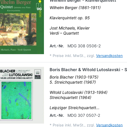
Wilhelm Berger - Klavierquintett
Wilhelm Berger (1861-1911)
Klavierquintett op. 95
Jost Michaels, Klavier
Verdi – Quartett
Art.-Nr.
MDG 308 0506-2
*
Preise inkl. MwSt., zzgl.
Versandkosten
Boris Blacher & Witold Lutoslavski - 
Boris Blacher (1903-1975)
5. Streichquartett (1967)
Witold Lutoslavski (1913-1994)
Streichquartett (1964)
Leipziger Streichquartett...
Art.-Nr.
MDG 307 0507-2
*
Preise inkl. MwSt., zzgl.
Versandkosten