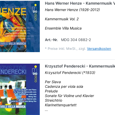
Hans Werner Henze - Kammermusik V
Hans Werner Henze (1926-2012)
Kammermusik Vol. 2
Ensemble Villa Musica
Art.-Nr.
MDG 304 0882-2
*
Preise inkl. MwSt., zzgl.
Versandkosten
Krzysztof Penderecki - Kammermusi
Krzysztof Penderecki (*1933)
Per Slava
Cadenza per viola sola
Prelude
Sonate für Violine und Klavier
Streichtrio
Klarinettenquartett
...