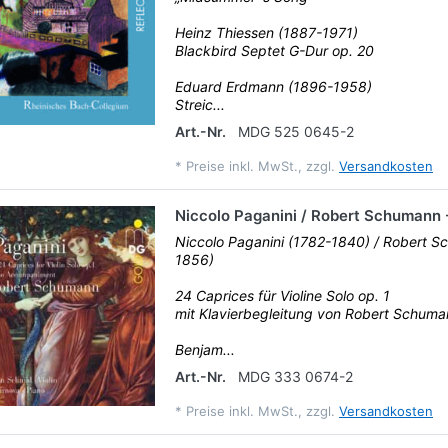
Heinz Thiessen (1887-1971)
Blackbird Septet G-Dur op. 20
Eduard Erdmann (1896-1958)
Streic...
Art.-Nr.
MDG 525 0645-2
*
Preise inkl. MwSt., zzgl.
Versandkosten
Niccolo Paganini / Robert Schumann 
Niccolo Paganini (1782-1840) / Robert 
1856)
24 Caprices für Violine Solo op. 1
mit Klavierbegleitung von Robert Schuma
Benjam...
Art.-Nr.
MDG 333 0674-2
*
Preise inkl. MwSt., zzgl.
Versandkosten