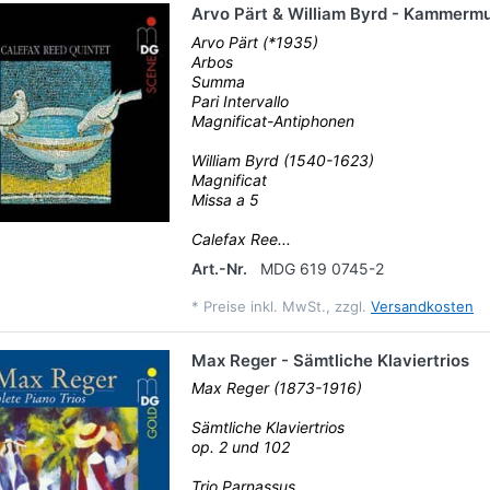
Arvo Pärt & William Byrd - Kammerm
Arvo Pärt (*1935)
Arbos
Summa
Pari Intervallo
Magnificat-Antiphonen
William Byrd (1540-1623)
Magnificat
Missa a 5
Calefax Ree...
Art.-Nr.
MDG 619 0745-2
*
Preise inkl. MwSt., zzgl.
Versandkosten
Max Reger - Sämtliche Klaviertrios
Max Reger (1873-1916)
Sämtliche Klaviertrios
op. 2 und 102
Trio Parnassus