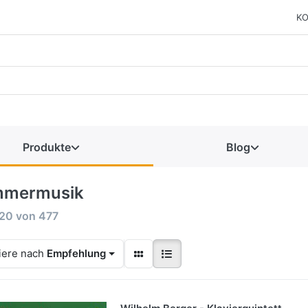
KO
Produkte
Blog
mermusik
120
von
477
iere nach
Empfehlung