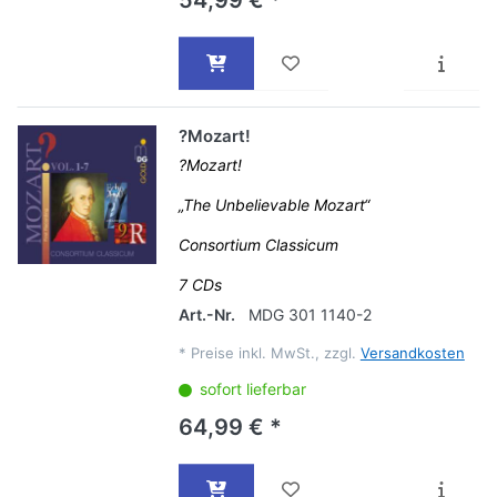
54,99 € *
?Mozart!
?Mozart!
„The Unbelievable Mozart“
Consortium Classicum
7 CDs
Art.-Nr.
MDG 301 1140-2
*
Preise inkl. MwSt., zzgl.
Versandkosten
sofort lieferbar
64,99 € *