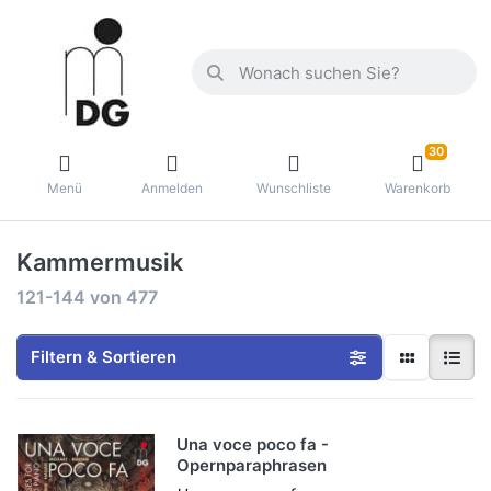
30
Menü
Anmelden
Wunschliste
Warenkorb
Kammermusik
121-144
von
477
Filtern & Sortieren
Una voce poco fa -
Opernparaphrasen