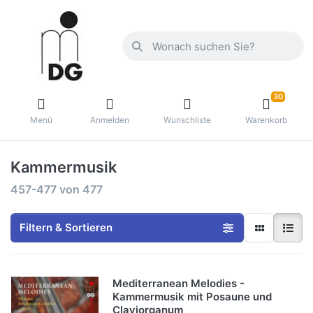
30
Menü
Anmelden
Wunschliste
Warenkorb
Kammermusik
457-477
von
477
Filtern & Sortieren
Mediterranean Melodies -
Kammermusik mit Posaune und
Claviorganum