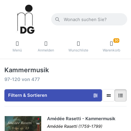
30
Menü
Anmelden
Wunschliste
Warenkorb
Kammermusik
97-120
von
477
Filtern & Sortieren
Amédée Rasetti - Kammermusik
Amédée Rasetti (1759-1799)