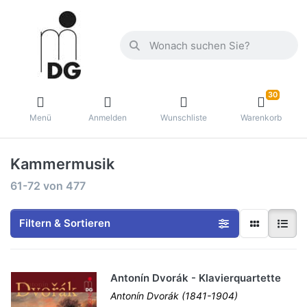
30
Menü
Anmelden
Wunschliste
Warenkorb
Kammermusik
61-72
von
477
Filtern & Sortieren
Antonín Dvorák - Klavierquartette
Antonín Dvorák (1841-1904)