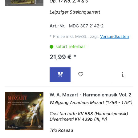
Op. 17 No. 2, 4 & 6
Leipziger Streichquartett
Art.-Nr.
MDG 307 2142-2
*
Preise inkl. MwSt., zzgl.
Versandkosten
sofort lieferbar
21,99 € *
W. A. Mozart - Harmoniemusik Vol. 2
Wolfgang Amadeus Mozart (1756 - 1791)
Cosi fan tutte KV 588 (Harmoniemusik)
Divertimenti KV 439b (III, IV)
Trio Roseau