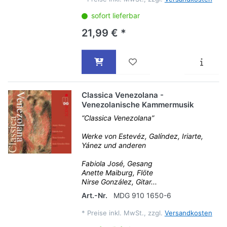
sofort lieferbar
21,99 € *
Classica Venezolana -
Venezolanische Kammermusik
“Classica Venezolana”
Werke von Estevéz, Galíndez, Iriarte,
Yánez und anderen
Fabiola José, Gesang
Anette Maiburg, Flöte
Nirse González, Gitar...
Art.-Nr.
MDG 910 1650-6
*
Preise inkl. MwSt., zzgl.
Versandkosten