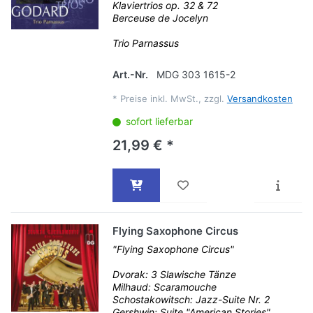
Klaviertrios op. 32 & 72
Berceuse de Jocelyn
Trio Parnassus
Art.-Nr.
MDG 303 1615-2
*
Preise inkl. MwSt., zzgl.
Versandkosten
sofort lieferbar
21,99 € *
Flying Saxophone Circus
"Flying Saxophone Circus"
Dvorak: 3 Slawische Tänze
Milhaud: Scaramouche
Schostakowitsch: Jazz-Suite Nr. 2
Gershwin: Suite "American Stories"