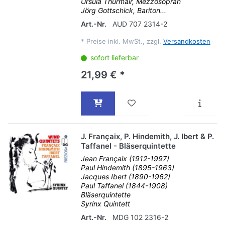
Ursula Thurmair, Mezzosopran
Jörg Gottschick, Bariton...
Art.-Nr.
AUD 707 2314-2
*
Preise inkl. MwSt., zzgl.
Versandkosten
sofort lieferbar
21,99 € *
J. Françaix, P. Hindemith, J. Ibert & P.
Taffanel - Bläserquintette
Jean Françaix (1912-1997)
Paul Hindemith (1895-1963)
Jacques Ibert (1890-1962)
Paul Taffanel (1844-1908)
Bläserquintette
Syrinx Quintett
Art.-Nr.
MDG 102 2316-2