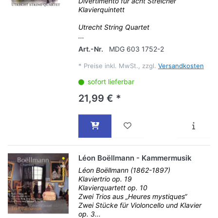
Divertimento für acht Streicher
Klavierquintett
Utrecht String Quartet
...
Art.-Nr.
MDG 603 1752-2
*
Preise inkl. MwSt., zzgl.
Versandkosten
sofort lieferbar
21,99 € *
Léon Boëllmann - Kammermusik
Léon Boëllmann (1862-1897)
Klaviertrio op. 19
Klavierquartett op. 10
Zwei Trios aus „Heures mystiques“
Zwei Stücke für Violoncello und Klavier
op. 3...