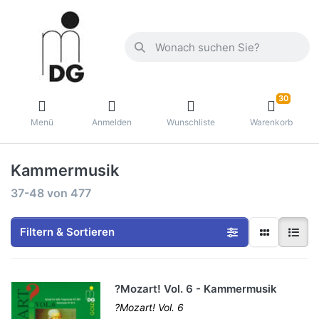
30
Menü
Anmelden
Wunschliste
Warenkorb
Kammermusik
37-48
von
477
Filtern & Sortieren
?Mozart! Vol. 6 - Kammermusik
?Mozart! Vol. 6