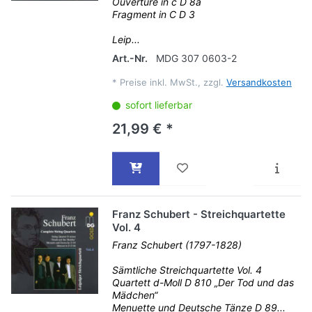
Ouvertüre in c D 8a
Fragment in C D 3
Leip...
Art.-Nr.
MDG 307 0603-2
*
Preise inkl. MwSt., zzgl.
Versandkosten
sofort lieferbar
21,99 € *
Franz Schubert - Streichquartette
Vol. 4
Franz Schubert (1797-1828)
Sämtliche Streichquartette Vol. 4
Quartett d-Moll D 810 „Der Tod und das
Mädchen“
Menuette und Deutsche Tänze D 89...