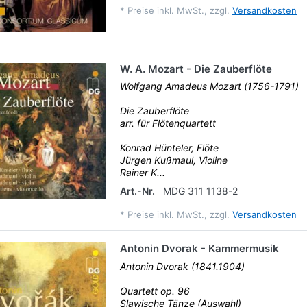
*
Preise inkl. MwSt., zzgl.
Versandkosten
W. A. Mozart - Die Zauberflöte
Wolfgang Amadeus Mozart (1756-1791)
Die Zauberflöte
arr. für Flötenquartett
Konrad Hünteler, Flöte
Jürgen Kußmaul, Violine
Rainer K...
Art.-Nr.
MDG 311 1138-2
*
Preise inkl. MwSt., zzgl.
Versandkosten
Antonin Dvorak - Kammermusik
Antonin Dvorak (1841.1904)
Quartett op. 96
Slawische Tänze (Auswahl)