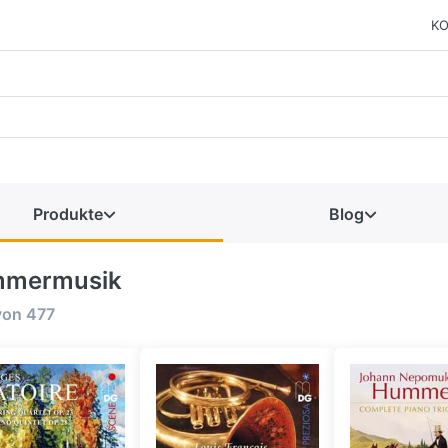
KO
Produkte
Blog
mermusik
von
477