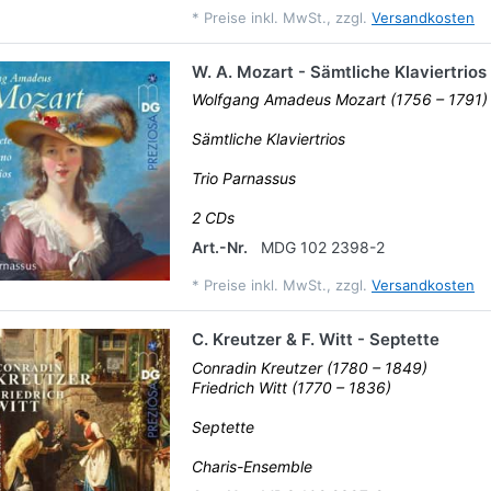
*
Preise inkl. MwSt., zzgl.
Versandkosten
W. A. Mozart - Sämtliche Klaviertrios
Wolfgang Amadeus Mozart (1756 – 1791)
Sämtliche Klaviertrios
Trio Parnassus
2 CDs
Art.-Nr.
MDG 102 2398-2
*
Preise inkl. MwSt., zzgl.
Versandkosten
C. Kreutzer & F. Witt - Septette
Conradin Kreutzer (1780 – 1849)
Friedrich Witt (1770 – 1836)
Septette
Charis-Ensemble