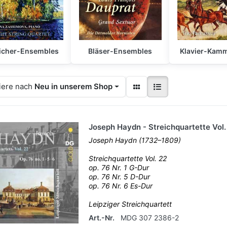
eicher-Ensembles
Bläser-Ensembles
Klavier-Kam
iere nach
Neu in unserem Shop
Joseph Haydn - Streichquartette Vol.
Joseph Haydn (1732–1809)
Streichquartette Vol. 22
op. 76 Nr. 1 G-Dur
op. 76 Nr. 5 D-Dur
op. 76 Nr. 6 Es-Dur
Leipziger Streichquartett
Art.-Nr.
MDG 307 2386-2