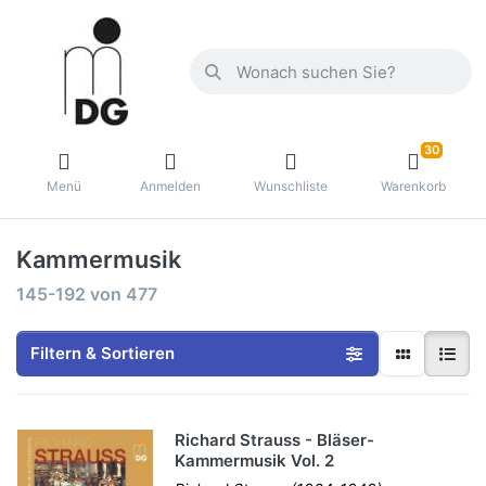
30
Menü
Anmelden
Wunschliste
Warenkorb
Kammermusik
145-192
von
477
Filtern & Sortieren
Richard Strauss - Bläser-
Kammermusik Vol. 2