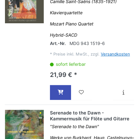
Camille Saint-Saëns (1835-1921)
Klavierquartette
Mozart Piano Quartet
Hybrid-SACD
Art.-Nr.
MDG 943 1519-6
*
Preise inkl. MwSt., zzgl.
Versandkosten
sofort lieferbar
21,99 € *
Serenade to the Dawn -
Kammermusik für Flöte und Gitarre
"Serenade to the Dawn"
Werke von Burkhard, Haug, Castelnuovo-