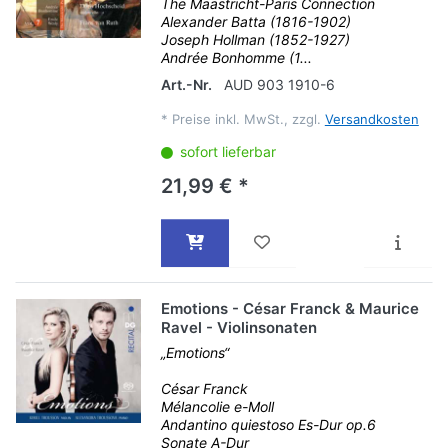
The Maastricht-Paris Connection
Alexander Batta (1816-1902)
Joseph Hollman (1852-1927)
Andrée Bonhomme (1...
Art.-Nr.
AUD 903 1910-6
*
Preise inkl. MwSt., zzgl.
Versandkosten
sofort lieferbar
21,99 € *
Emotions - César Franck & Maurice
Ravel - Violinsonaten
„Emotions“
César Franck
Mélancolie e-Moll
Andantino quiestoso Es-Dur op.6
Sonate A-Dur