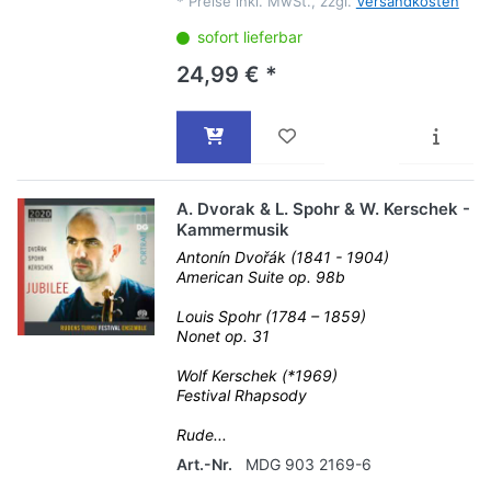
*
Preise inkl. MwSt., zzgl.
Versandkosten
sofort lieferbar
24,99 € *
A. Dvorak & L. Spohr & W. Kerschek -
Kammermusik
Antonín Dvořák (1841 - 1904)
American Suite op. 98b
Louis Spohr (1784 – 1859)
Nonet op. 31
Wolf Kerschek (*1969)
Festival Rhapsody
Rude...
Art.-Nr.
MDG 903 2169-6