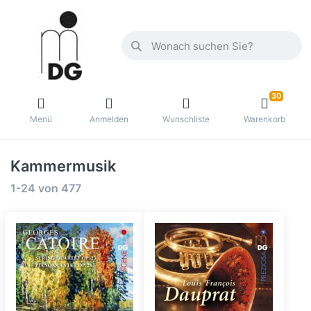
30
Menü
Anmelden
Wunschliste
Warenkorb
Kammermusik
1-24
von
477