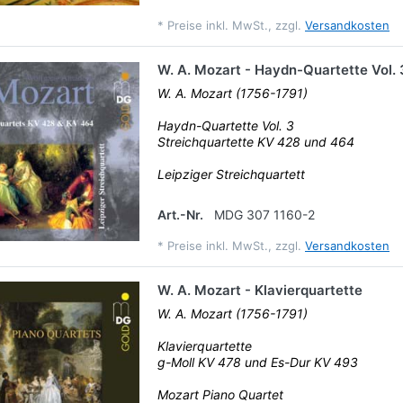
*
Preise inkl. MwSt., zzgl.
Versandkosten
W. A. Mozart - Haydn-Quartette Vol. 
W. A. Mozart (1756-1791)
Haydn-Quartette Vol. 3
Streichquartette KV 428 und 464
Leipziger Streichquartett
Art.-Nr.
MDG 307 1160-2
*
Preise inkl. MwSt., zzgl.
Versandkosten
W. A. Mozart - Klavierquartette
W. A. Mozart (1756-1791)
Klavierquartette
g-Moll KV 478 und Es-Dur KV 493
Mozart Piano Quartet