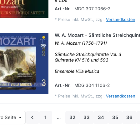
8 CDs
Art.-Nr.
MDG 307 2066-2
*
Preise inkl. MwSt., zzgl.
Versandkosten
W. A. Mozart - Sämtliche Streichquint
W. A. Mozart (1756-1791)
Sämtliche Streichquintette Vol. 3
Quintette KV 516 und 593
Ensemble Villa Musica
Art.-Nr.
MDG 304 1106-2
*
Preise inkl. MwSt., zzgl.
Versandkosten
o Seite
1
...
32
33
34
35
36