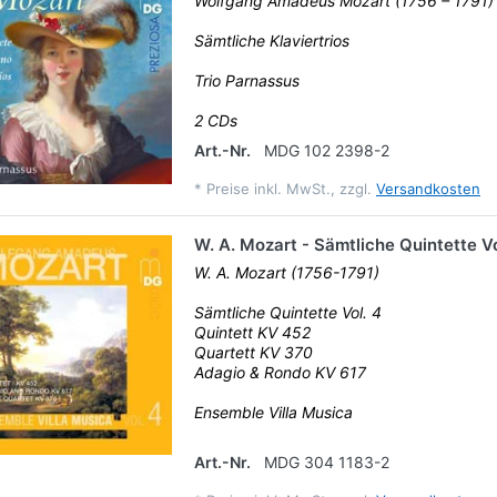
Wolfgang Amadeus Mozart (1756 – 1791)
Sämtliche Klaviertrios
Trio Parnassus
2 CDs
Art.-Nr.
MDG 102 2398-2
*
Preise inkl. MwSt., zzgl.
Versandkosten
W. A. Mozart - Sämtliche Quintette Vo
W. A. Mozart (1756-1791)
Sämtliche Quintette Vol. 4
Quintett KV 452
Quartett KV 370
Adagio & Rondo KV 617
Ensemble Villa Musica
Art.-Nr.
MDG 304 1183-2