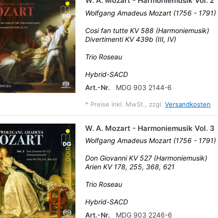
W. A. Mozart - Harmoniemusik Vol. 2
Wolfgang Amadeus Mozart (1756 - 1791)
Cosi fan tutte KV 588 (Harmoniemusik)
Divertimenti KV 439b (III, IV)
Trio Roseau
Hybrid-SACD
Art.-Nr.
MDG 903 2144-6
*
Preise inkl. MwSt., zzgl.
Versandkosten
W. A. Mozart - Harmoniemusik Vol. 3
Wolfgang Amadeus Mozart (1756 - 1791)
Don Giovanni KV 527 (Harmoniemusik)
Arien KV 178, 255, 368, 621
Trio Roseau
Hybrid-SACD
Art.-Nr.
MDG 903 2246-6