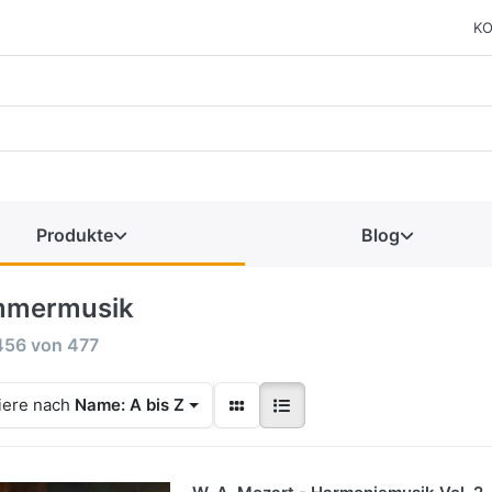
KO
Produkte
Blog
mermusik
456
von
477
iere nach
Name: A bis Z