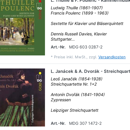
L. Thuille & F. Poulenc - Kammermusi
Ludwig Thuille (1861-1907)
Francis Poulenc (1899 - 1963)
Sextette für Klavier und Bläserquintett
Dennis Russell Davies, Klavier
Stuttgarter...
Art.-Nr.
MDG 603 0287-2
*
Preise inkl. MwSt., zzgl.
Versandkosten
L. Janácek & A. Dvorák - Streichquar
Leoš Janačék (1854-1928)
Streichquartette Nr. 1+2
Antonín Dvořák (1841-1904)
Zypressen
Leipziger Streichquartett
Art.-Nr.
MDG 307 1472-2