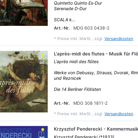
Quintetto Quinto Es-Dur
Serenade D-Dur
SCALA k...
Art.-Nr.
MDG 603 0438-2
*
Preise inkl. MwSt., zzgl.
Versandkosten
L'après-midi des flutes - Musik für F
L’après midi des flûtes
Werke von Debussy, Strauss, Dvorak, Ri
und Reznicek
Die 14 Berliner Flötisten
Art.-Nr.
MDG 308 1811-2
*
Preise inkl. MwSt., zzgl.
Versandkosten
Krzysztof Penderecki - Kammermusi
Krzysztof Penderecki (*1933)