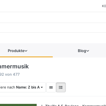
KO
Produkte
Blog
mermusik
92
von
477
iere nach
Name: Z bis A