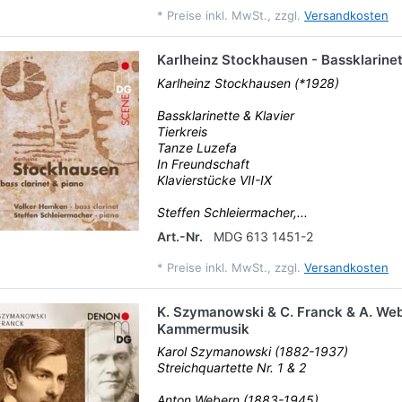
*
Preise inkl. MwSt., zzgl.
Versandkosten
Karlheinz Stockhausen - Bassklarinet
Karlheinz Stockhausen (*1928)
Bassklarinette & Klavier
Tierkreis
Tanze Luzefa
In Freundschaft
Klavierstücke VII-IX
Steffen Schleiermacher,...
Art.-Nr.
MDG 613 1451-2
*
Preise inkl. MwSt., zzgl.
Versandkosten
K. Szymanowski & C. Franck & A. Web
Kammermusik
Karol Szymanowski (1882-1937)
Streichquartette Nr. 1 & 2
Anton Webern (1883-1945)