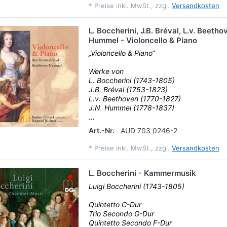
*
Preise inkl. MwSt., zzgl.
Versandkosten
L. Boccherini, J.B. Bréval, L.v. Beetho
Hummel - Violoncello & Piano
„Violoncello & Piano“
Werke von
L. Boccherini (1743-1805)
J.B. Bréval (1753-1823)
L.v. Beethoven (1770-1827)
J.N. Hummel (1778-1837)
...
Art.-Nr.
AUD 703 0246-2
*
Preise inkl. MwSt., zzgl.
Versandkosten
L. Boccherini - Kammermusik
Luigi Boccherini (1743-1805)
Quintetto C-Dur
Trio Secondo G-Dur
Quintetto Secondo F-Dur