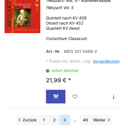
?Mozart! Vol. 5 - Kammermusik
?Mozart! Vol. 5
Quintett nach KV 458
Oktett nach KV 452
Quartett KV deest
Consortium Classicum
Art.-Nr.
MDG 301 0498-2
*
Preise inkl. MwSt., zzgl.
Versandkosten
sofort lieferbar
21,99 € *
Zurück
1
2
3
...
40
Weiter