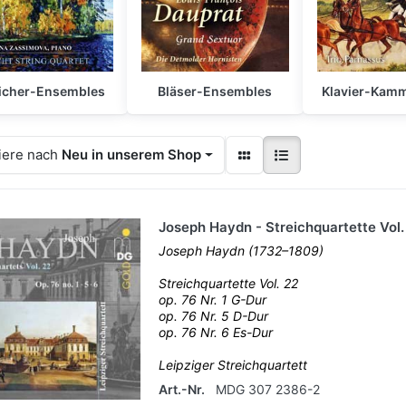
eicher-Ensembles
Bläser-Ensembles
Klavier-Kam
iere nach
Neu in unserem Shop
Joseph Haydn - Streichquartette Vol.
Joseph Haydn (1732–1809)
Streichquartette Vol. 22
op. 76 Nr. 1 G-Dur
op. 76 Nr. 5 D-Dur
op. 76 Nr. 6 Es-Dur
Leipziger Streichquartett
Art.-Nr.
MDG 307 2386-2