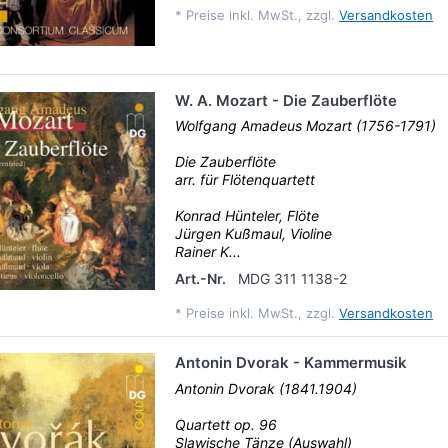
*
Preise inkl. MwSt., zzgl.
Versandkosten
W. A. Mozart - Die Zauberflöte
Wolfgang Amadeus Mozart (1756-1791)
Die Zauberflöte
arr. für Flötenquartett
Konrad Hünteler, Flöte
Jürgen Kußmaul, Violine
Rainer K...
Art.-Nr.
MDG 311 1138-2
*
Preise inkl. MwSt., zzgl.
Versandkosten
Antonin Dvorak - Kammermusik
Antonin Dvorak (1841.1904)
Quartett op. 96
Slawische Tänze (Auswahl)