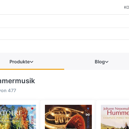
KO
Produkte
Blog
mermusik
von
477