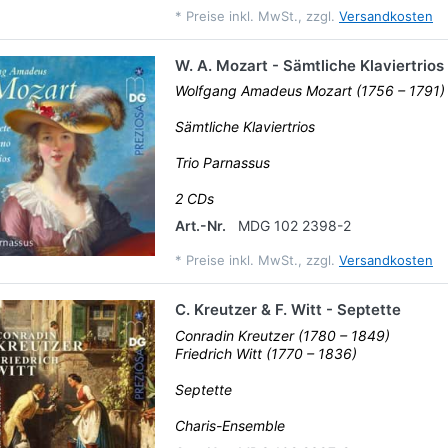
*
Preise inkl. MwSt., zzgl.
Versandkosten
W. A. Mozart - Sämtliche Klaviertrios
Wolfgang Amadeus Mozart (1756 – 1791)
Sämtliche Klaviertrios
Trio Parnassus
2 CDs
Art.-Nr.
MDG 102 2398-2
*
Preise inkl. MwSt., zzgl.
Versandkosten
C. Kreutzer & F. Witt - Septette
Conradin Kreutzer (1780 – 1849)
Friedrich Witt (1770 – 1836)
Septette
Charis-Ensemble