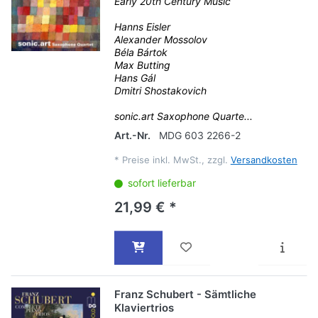
Early 20th Century Music
Hanns Eisler
Alexander Mossolov
Béla Bártok
Max Butting
Hans Gál
Dmitri Shostakovich
sonic.art Saxophone Quarte...
Art.-Nr.
MDG 603 2266-2
*
Preise inkl. MwSt., zzgl.
Versandkosten
sofort lieferbar
21,99 € *
Franz Schubert - Sämtliche
Klaviertrios