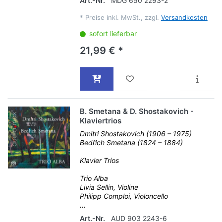
Art.-Nr.
MDG 650 2293-2
*
Preise inkl. MwSt., zzgl.
Versandkosten
sofort lieferbar
21,99 € *
B. Smetana & D. Shostakovich -
Klaviertrios
Dmitri Shostakovich (1906 – 1975)
Bedřich Smetana (1824 – 1884)
Klavier Trios
Trio Alba
Livia Sellin, Violine
Philipp Comploi, Violoncello
...
Art.-Nr.
AUD 903 2243-6