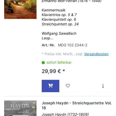
Ermanno Wolf-Ferrari (1876 - 1948)
Kammermusik
Klaviertrios op. 5 & 7
Klavierquintett op. 6
Streichquintett op. 24
Wolfgang Sawallisch
Leop...
Art.-Nr.
MDG 102 2344-2
*
Preise inkl. MwSt., zzgl.
Versandkosten
sofort lieferbar
29,99 € *
Joseph Haydn - Streichquartette Vol.
18
Joseph Haydn (1732–1809)