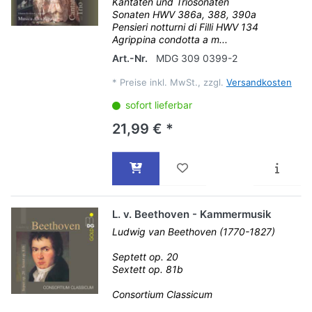
Kantaten und Triosonaten
Sonaten HWV 386a, 388, 390a
Pensieri notturni di Filli HWV 134
Agrippina condotta a m...
Art.-Nr.
MDG 309 0399-2
*
Preise inkl. MwSt., zzgl.
Versandkosten
sofort lieferbar
21,99 € *
L. v. Beethoven - Kammermusik
Ludwig van Beethoven (1770-1827)
Septett op. 20
Sextett op. 81b
Consortium Classicum