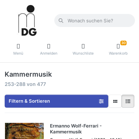
30
Menü
Anmelden
Wunschliste
Warenkorb
Kammermusik
253-288
von
477
Filtern & Sortieren
Ermanno Wolf-Ferrari -
Kammermusik