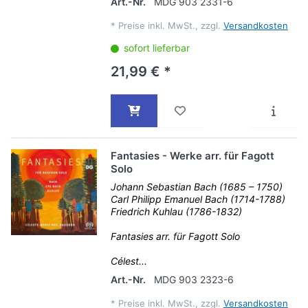
Art.-Nr.
MDG 903 2331-6
*
Preise inkl. MwSt., zzgl.
Versandkosten
sofort lieferbar
21,99 € *
Fantasies - Werke arr. für Fagott
Solo
Johann Sebastian Bach (1685 – 1750)
Carl Philipp Emanuel Bach (1714-1788)
Friedrich Kuhlau (1786-1832)
Fantasies arr. für Fagott Solo
Célest...
Art.-Nr.
MDG 903 2323-6
*
Preise inkl. MwSt., zzgl.
Versandkosten