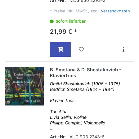
Art.-Nr.
MDG 650 2293-2
*
Preise inkl. MwSt., zzgl.
Versandkosten
sofort lieferbar
21,99 € *
B. Smetana & D. Shostakovich -
Klaviertrios
Dmitri Shostakovich (1906 – 1975)
Bedřich Smetana (1824 – 1884)
Klavier Trios
Trio Alba
Livia Sellin, Violine
Philipp Comploi, Violoncello
...
Art.-Nr.
AUD 903 2243-6