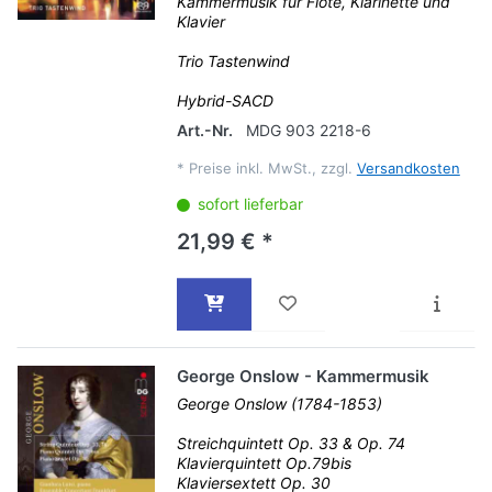
Kammermusik für Flöte, Klarinette und
Klavier
Trio Tastenwind
Hybrid-SACD
Art.-Nr.
MDG 903 2218-6
*
Preise inkl. MwSt., zzgl.
Versandkosten
sofort lieferbar
21,99 € *
George Onslow - Kammermusik
George Onslow (1784-1853)
Streichquintett Op. 33 & Op. 74
Klavierquintett Op.79bis
Klaviersextett Op. 30