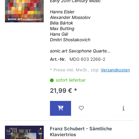
Early 20th Century Music
Hanns Eisler
Alexander Mossolov
Béla Bártok
Max Butting
Hans Gál
Dmitri Shostakovich
sonic.art Saxophone Quarte...
Art.-Nr.
MDG 603 2266-2
*
Preise inkl. MwSt., zzgl.
Versandkosten
sofort lieferbar
21,99 € *
Franz Schubert - Sämtliche
Klaviertrios