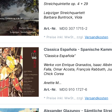
Streichquintette op. 4 + 29
Leipziger Streichquartett
Barbara Buntrock, Viola
Art.-Nr.
MDG 307 1715-2
*
Preise inkl. MwSt., zzgl.
Versandkosten
Classica Española - Spanische Kam
“Classica Española”
Werke von Enrique Granados, Isaac Albén
Falla, Omar Acosta, François Rabbath, J
Chick Corea
Anette M...
Art.-Nr.
MDG 910 1727-6
*
Preise inkl. MwSt., zzgl.
Versandkosten
Alexander Glazunov - Sämtliche Stre