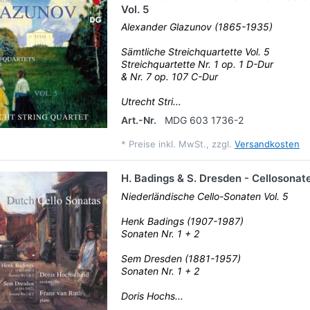
Vol. 5
Alexander Glazunov (1865-1935)
Sämtliche Streichquartette Vol. 5
Streichquartette Nr. 1 op. 1 D-Dur
& Nr. 7 op. 107 C-Dur
Utrecht Stri...
Art.-Nr.
MDG 603 1736-2
*
Preise inkl. MwSt., zzgl.
Versandkosten
H. Badings & S. Dresden - Cellosonat
Niederländische Cello-Sonaten Vol. 5
Henk Badings (1907-1987)
Sonaten Nr. 1 + 2
Sem Dresden (1881-1957)
Sonaten Nr. 1 + 2
Doris Hochs...