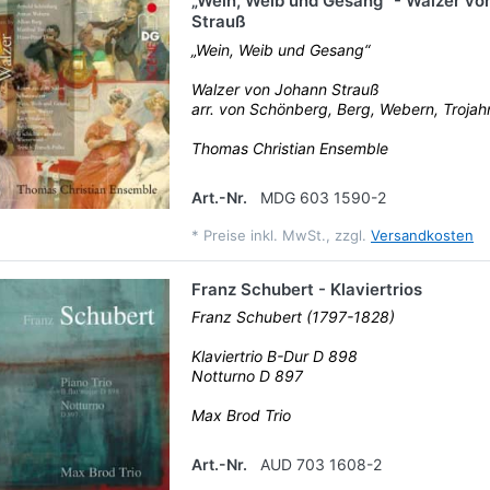
„Wein, Weib und Gesang“ - Walzer vo
Strauß
„Wein, Weib und Gesang“
Walzer von Johann Strauß
arr. von Schönberg, Berg, Webern, Trojah
Thomas Christian Ensemble
Art.-Nr.
MDG 603 1590-2
*
Preise inkl. MwSt., zzgl.
Versandkosten
Franz Schubert - Klaviertrios
Franz Schubert (1797-1828)
Klaviertrio B-Dur D 898
Notturno D 897
Max Brod Trio
Art.-Nr.
AUD 703 1608-2