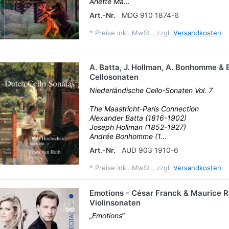
Anette Ma...
Art.-Nr.
MDG 910 1874-6
*
Preise inkl. MwSt., zzgl.
Versandkosten
A. Batta, J. Hollman, A. Bonhomme & E
Cellosonaten
Niederländische Cello-Sonaten Vol. 7
The Maastricht-Paris Connection
Alexander Batta (1816-1902)
Joseph Hollman (1852-1927)
Andrée Bonhomme (1...
Art.-Nr.
AUD 903 1910-6
*
Preise inkl. MwSt., zzgl.
Versandkosten
Emotions - César Franck & Maurice R
Violinsonaten
„Emotions“