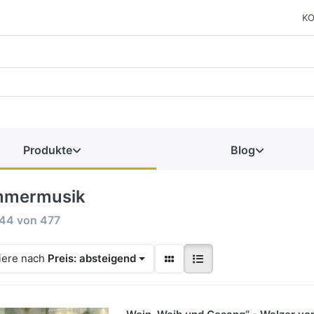
KO
Produkte
Blog
mermusik
144
von
477
iere nach
Preis: absteigend