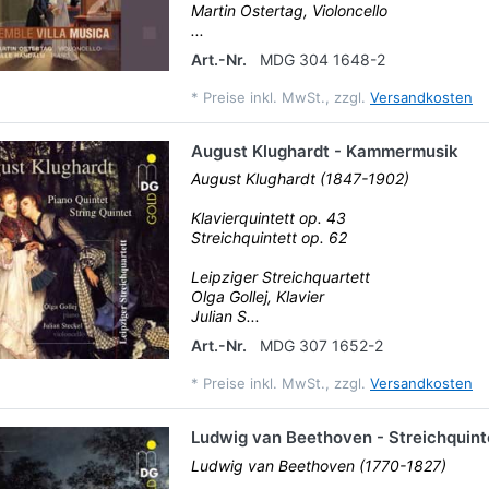
Martin Ostertag, Violoncello
...
Art.-Nr.
MDG 304 1648-2
*
Preise inkl. MwSt., zzgl.
Versandkosten
August Klughardt - Kammermusik
August Klughardt (1847-1902)
Klavierquintett op. 43
Streichquintett op. 62
Leipziger Streichquartett
Olga Gollej, Klavier
Julian S...
Art.-Nr.
MDG 307 1652-2
*
Preise inkl. MwSt., zzgl.
Versandkosten
Ludwig van Beethoven - Streichquint
Ludwig van Beethoven (1770-1827)