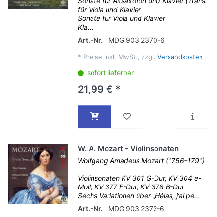
Sonate für Altsaxofon und Klavier (Trans.
für Viola und Klavier
Sonate für Viola und Klavier
Kla...
Art.-Nr.
MDG 903 2370-6
*
Preise inkl. MwSt., zzgl.
Versandkosten
sofort lieferbar
21,99 € *
W. A. Mozart - Violinsonaten
Wolfgang Amadeus Mozart (1756–1791)
Violinsonaten KV 301 G-Dur, KV 304 e-
Moll, KV 377 F-Dur, KV 378 B-Dur
Sechs Variationen über „Hélas, j’ai pe...
Art.-Nr.
MDG 903 2372-6