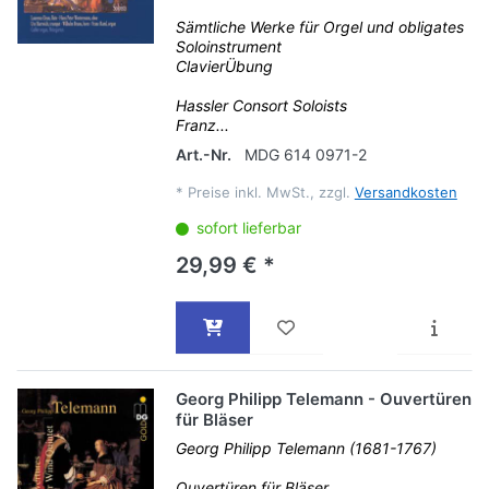
Sämtliche Werke für Orgel und obligates
Soloinstrument
ClavierÜbung
Hassler Consort Soloists
Franz...
Art.-Nr.
MDG 614 0971-2
*
Preise inkl. MwSt., zzgl.
Versandkosten
sofort lieferbar
29,99 € *
Georg Philipp Telemann - Ouvertüren
für Bläser
Georg Philipp Telemann (1681-1767)
Ouvertüren für Bläser