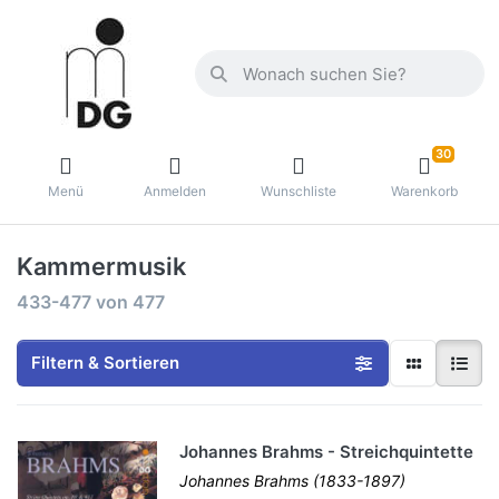
30
Menü
Anmelden
Wunschliste
Warenkorb
Kammermusik
433-477
von
477
Filtern & Sortieren
Johannes Brahms - Streichquintette
Johannes Brahms (1833-1897)