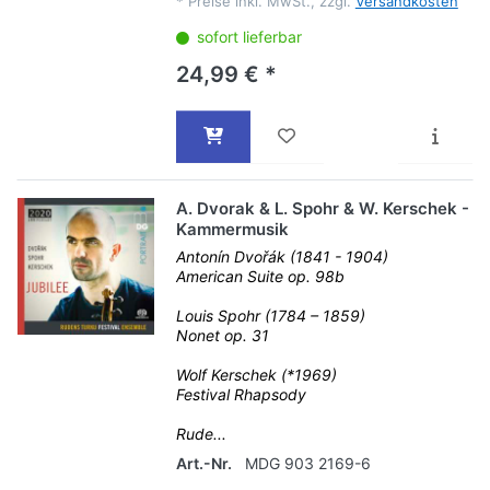
*
Preise inkl. MwSt., zzgl.
Versandkosten
sofort lieferbar
24,99 € *
A. Dvorak & L. Spohr & W. Kerschek -
Kammermusik
Antonín Dvořák (1841 - 1904)
American Suite op. 98b
Louis Spohr (1784 – 1859)
Nonet op. 31
Wolf Kerschek (*1969)
Festival Rhapsody
Rude...
Art.-Nr.
MDG 903 2169-6