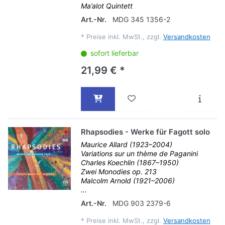
Ma’alot Quintett
Art.-Nr.
MDG 345 1356-2
*
Preise inkl. MwSt., zzgl.
Versandkosten
sofort lieferbar
21,99 € *
Rhapsodies - Werke für Fagott solo
Maurice Allard (1923–2004)
Variations sur un thème de Paganini
Charles Koechlin (1867–1950)
Zwei Monodies op. 213
Malcolm Arnold (1921–2006)
...
Art.-Nr.
MDG 903 2379-6
*
Preise inkl. MwSt., zzgl.
Versandkosten