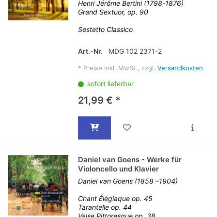
Henri Jérôme Bertini (1798-1876)
Grand Sextuor, op. 90
Sestetto Classico
Art.-Nr.
MDG 102 2371-2
*
Preise inkl. MwSt., zzgl.
Versandkosten
sofort lieferbar
21,99 € *
Daniel van Goens - Werke für
Violoncello und Klavier
Daniel van Goens (1858 –1904)
Chant Élégiaque op. 45
Tarantelle op. 44
Valse Pittoresque op. 38