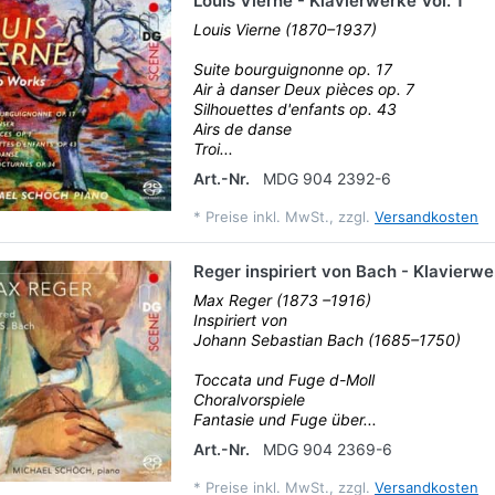
Louis Vierne - Klavierwerke Vol. 1
Louis Vierne (1870–1937)
Suite bourguignonne op. 17
Air à danser Deux pièces op. 7
Silhouettes d'enfants op. 43
Airs de danse
Troi...
Art.-Nr.
MDG 904 2392-6
*
Preise inkl. MwSt., zzgl.
Versandkosten
Reger inspiriert von Bach - Klavierw
Max Reger (1873 –1916)
Inspiriert von
Johann Sebastian Bach (1685–1750)
Toccata und Fuge d-Moll
Choralvorspiele
Fantasie und Fuge über...
Art.-Nr.
MDG 904 2369-6
*
Preise inkl. MwSt., zzgl.
Versandkosten