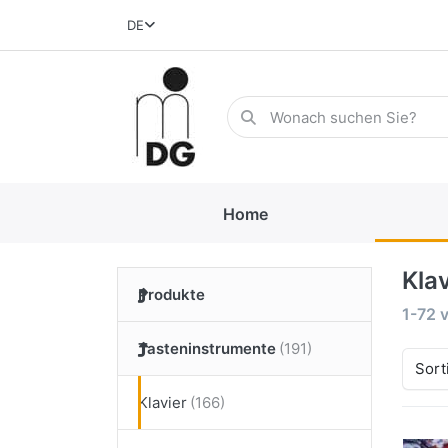
DE
Home
Klav
Produkte
1-72
Tasteninstrumente
Sort
Klavier