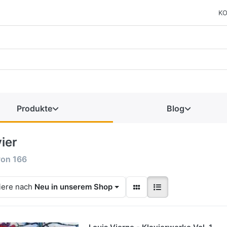
KO
Produkte
Blog
ier
von
166
iere nach
Neu in unserem Shop