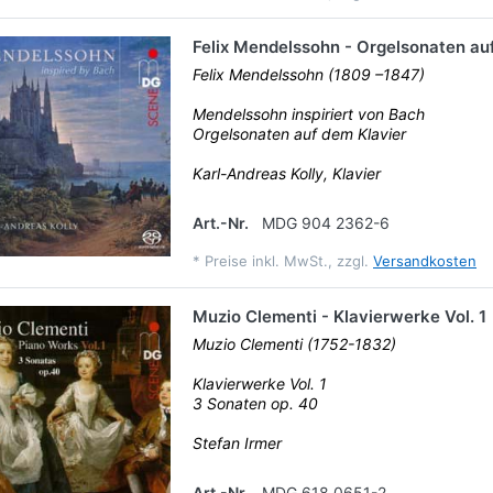
Felix Mendelssohn - Orgelsonaten au
Felix Mendelssohn (1809 –1847)
Mendelssohn inspiriert von Bach
Orgelsonaten auf dem Klavier
Karl-Andreas Kolly, Klavier
Art.-Nr.
MDG 904 2362-6
*
Preise inkl. MwSt., zzgl.
Versandkosten
Muzio Clementi - Klavierwerke Vol. 1
Muzio Clementi (1752-1832)
Klavierwerke Vol. 1
3 Sonaten op. 40
Stefan Irmer
Art.-Nr.
MDG 618 0651-2