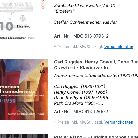
Sämtliche Klavierwerke Vol. 10
"Etcetera"
Steffen Schleiermacher, Klavier
Art.-Nr.
MDG 613 0798-2
*
Preise inkl. MwSt., zzgl.
Versandkosten
Carl Ruggles, Henry Cowell, Dane Ru
Crawford - Klavierwerke
Amerikanische Ultramodernisten 1920-1
Carl Ruggles (1878-1971)
Henry Cowell (1897-1965)
Dane Rudhyar (1895-1985)
Ruth Crawford (1901-1...
Art.-Nr.
MDG 613 1265-2
*
Preise inkl. MwSt., zzgl.
Versandkosten
Player Piano 6 - Originalkompositione