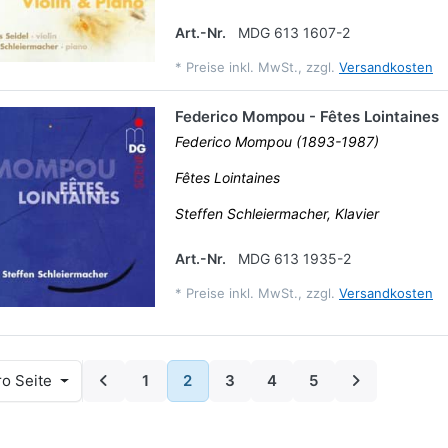
Art.-Nr.
MDG 613 1607-2
*
Preise inkl. MwSt., zzgl.
Versandkosten
Federico Mompou - Fêtes Lointaines
Federico Mompou (1893-1987)
Fêtes Lointaines
Steffen Schleiermacher, Klavier
Art.-Nr.
MDG 613 1935-2
*
Preise inkl. MwSt., zzgl.
Versandkosten
o Seite
1
2
3
4
5