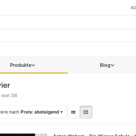
KO
Produkte
Blog
ier
von
56
iere nach
Preis: absteigend