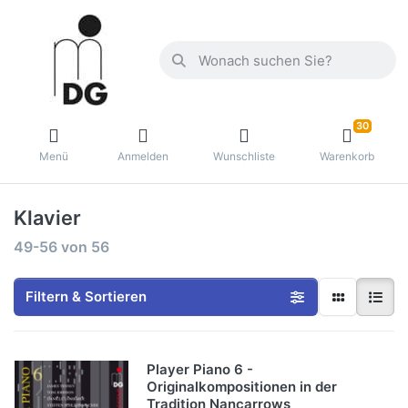
30
Menü
Anmelden
Wunschliste
Warenkorb
Klavier
49-56
von
56
Filtern & Sortieren
Player Piano 6 -
Originalkompositionen in der
Tradition Nancarrows