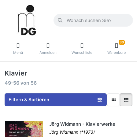
30
Menü
Anmelden
Wunschliste
Warenkorb
Klavier
49-56
von
56
Filtern & Sortieren
Jörg Widmann - Klavierwerke
Jörg Widmann (*1973)