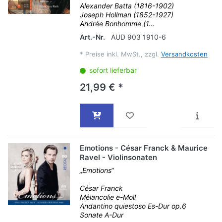
Alexander Batta (1816-1902)
Joseph Hollman (1852-1927)
Andrée Bonhomme (1...
Art.-Nr.
AUD 903 1910-6
*
Preise inkl. MwSt., zzgl.
Versandkosten
sofort lieferbar
21,99 € *
Emotions - César Franck & Maurice
Ravel - Violinsonaten
„Emotions“
César Franck
Mélancolie e-Moll
Andantino quiestoso Es-Dur op.6
Sonate A-Dur