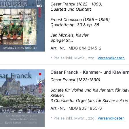
César Franck (1822 - 1890)
Quartett und Quintett
Ernest Chausson (1855 – 1899)
Quartette op. 30 & op. 35
Jan Michiels, Klavier
Spiegel St...
Art.-Nr.
MDG 644 2145-2
*
Preise inkl. MwSt., zzgl.
Versandkosten
César Franck - Kammer- und Klavier
César Franck (1822-1890)
Sonate für Violine und Klavier (arr. für Kla
Riniker)
3 Choräle für Orgel (arr. für Klavier solo vo
Art.-Nr.
MDG 903 1855-6
*
Preise inkl. MwSt., zzgl.
Versandkosten