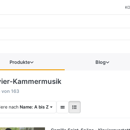
KO
Produkte
Blog
vier-Kammermusik
6
von
163
iere nach
Name: A bis Z