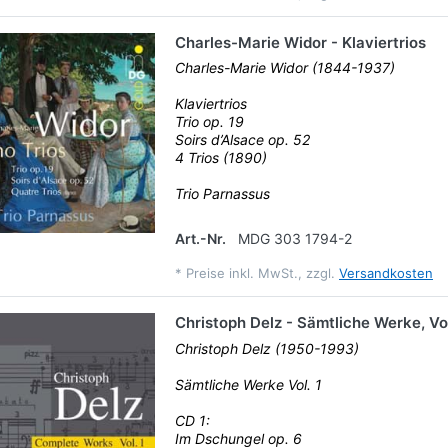
Charles-Marie Widor - Klaviertrios
Charles-Marie Widor (1844-1937)
Klaviertrios
Trio op. 19
Soirs d’Alsace op. 52
4 Trios (1890)
Trio Parnassus
Art.-Nr.
MDG 303 1794-2
*
Preise inkl. MwSt., zzgl.
Versandkosten
Christoph Delz - Sämtliche Werke, Vol
Christoph Delz (1950-1993)
Sämtliche Werke Vol. 1
CD 1:
Im Dschungel op. 6