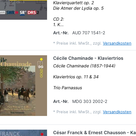
Klavierquartett op. 2
Die Atmer der Lydia op. 5
CD 2:
1. K...
Art.-Nr.
AUD 707 1541-2
*
Preise inkl. MwSt., zzgl.
Versandkosten
Cécile Chaminade - Klaviertrios
Cécile Chaminade (1857-1944)
Klaviertrios op. 11 & 34
Trio Parnassus
Art.-Nr.
MDG 303 2002-2
*
Preise inkl. MwSt., zzgl.
Versandkosten
César Franck & Ernest Chausson - 