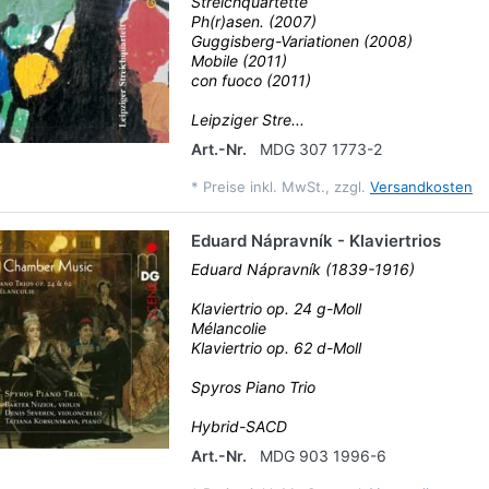
Streichquartette
Ph(r)asen. (2007)
Guggisberg-Variationen (2008)
Mobile (2011)
con fuoco (2011)
Leipziger Stre...
Art.-Nr.
MDG 307 1773-2
*
Preise inkl. MwSt., zzgl.
Versandkosten
Eduard Nápravník - Klaviertrios
Eduard Nápravník (1839-1916)
Klaviertrio op. 24 g-Moll
Mélancolie
Klaviertrio op. 62 d-Moll
Spyros Piano Trio
Hybrid-SACD
Art.-Nr.
MDG 903 1996-6