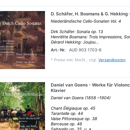
D. Schäfer, H. Bosmans & G. Hekking 
Niederländische Cello-Sonaten Vol. 4
Dirk Schäfer: Sonata op. 13
Henriëtte Bosmans: Trois Impressions, So
Gérard Hekking: Joujou...
Art.-Nr.
AUD 903 1703-6
*
Preise inkl. MwSt., zzgl.
Versandkosten
Daniel van Goens - Werke für Violonc
Klavier
Daniel van Goens (1858 –1904)
Chant Élégiaque op. 45
Tarantelle op. 44
Valse Pittoresque op. 38
Berceuse op. 46
Saltarello op. 35, u. a.